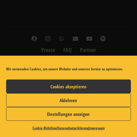
Presse
FAQ
Partner
Datenschutzerklärung
Impressum
Cookie-Richtlinie (EU)
Wir verwenden Cookies, um unsere Website und unseren Service zu optimieren.
© 2021 by Zwischenspiel
Cookies akzeptieren
Ablehnen
Einstellungen anzeigen
Cookie-Richtlinie
Datenschutzerklärung
Impressum