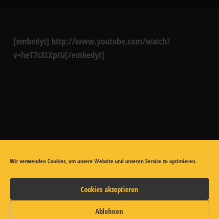
[embedyt] http://www.youtube.com/watch?
v=heT7cXLXptU[/embedyt]
Wir verwenden Cookies, um unsere Website und unseren Service zu optimieren.
Cookies akzeptieren
Presse
FAQ
Partner
Ablehnen
Datenschutzerklärung
Impressum
Cookie-Richtlinie (EU)